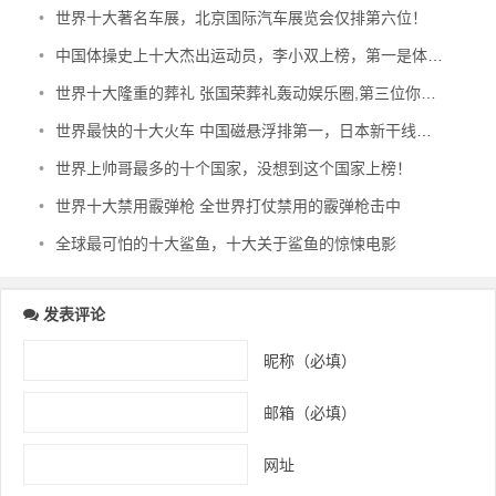
•
世界十大著名车展，北京国际汽车展览会仅排第六位！
•
中国体操史上十大杰出运动员，李小双上榜，第一是体操王子
•
世界十大隆重的葬礼 张国荣葬礼轰动娱乐圈,第三位你肯定知道
•
世界最快的十大火车 中国磁悬浮排第一，日本新干线仅列第六
•
世界上帅哥最多的十个国家，没想到这个国家上榜！
•
世界十大禁用霰弹枪 全世界打仗禁用的霰弹枪击中
•
全球最可怕的十大鲨鱼，十大关于鲨鱼的惊悚电影
发表评论
昵称（必填）
邮箱（必填）
网址