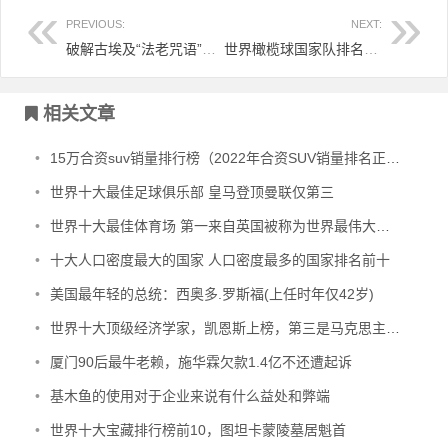
PREVIOUS:
NEXT:
破解古埃及“法老咒语”，利用科学这把利器一一破解
世界橄榄球国家队排名，爱尔兰登顶南非不敌英国
文章导航
相关文章
•
15万合资suv销量排行榜（2022年合资SUV销量排名正式公布）
•
世界十大最佳足球俱乐部 皇马登顶曼联仅第三
•
世界十大最佳体育场 第一来自英国被称为世界最伟大球场
•
十大人口密度最大的国家 人口密度最多的国家排名前十
•
美国最年轻的总统：西奥多.罗斯福(上任时年仅42岁)
•
世界十大顶级经济学家，凯恩斯上榜，第三是马克思主义创始人之一
•
厦门90后最牛老赖，施华霖欠款1.4亿不还遭起诉
•
基木鱼的使用对于企业来说有什么益处和弊端
•
世界十大宝藏排行榜前10，图坦卡蒙陵墓居魁首